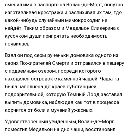
сменил имя в паспорте на Волан-де-Морт, попутно
изготавливая крестражи и распихивая их там, где
какой-нибудь случайный мимокрокодил не
найдёт. Таким образом и Медальон Слизерина с
кусочком души припрятать необходимость
появилась.
Взял он под серы рученьки домовика одного из
своих Пожирателей Смерти и отправился в пещеру
с подземным озером, посреди которого
находился островок с каменной чашей. Чаша та
была наполнена до краёв субстанцией
подозрительной, которую Тёмный Лорд заставил
выпить домовика, наблюдая как тот в процессе
корчится от боли и мучений ужасных.
Удовлетворенный увиденным, Волан-де-Морт
поместил Медальон на дно чаши, восстановил