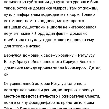
количество субстанции до нужного уровня и был
таков, оставив домовика умирать там от жажды,
ну или инферналам подводным на корм. Только
вот может память подвела, может просто
низшими существами в школе не интересовался,
не учел Тёмный Лорд один факт – домовик
съебаться откуда угодно может и палочка ему
для этого не нужна.
Вернулся домовик к своему хозяину – Регулусу
Блэку, брату небезызвестного Сириуса Блэка, а
домовика между прочим звали Кикимером. Да-да,
он.
От услышанной истории Регулус конечно в
восторг не пришел и решил, во-первых, покинуть
местное представительство Пожирателей Смерти,
пока в спину френдлифаер не прилетел или сам
Тёмный Лорд не решил продемонстрировать