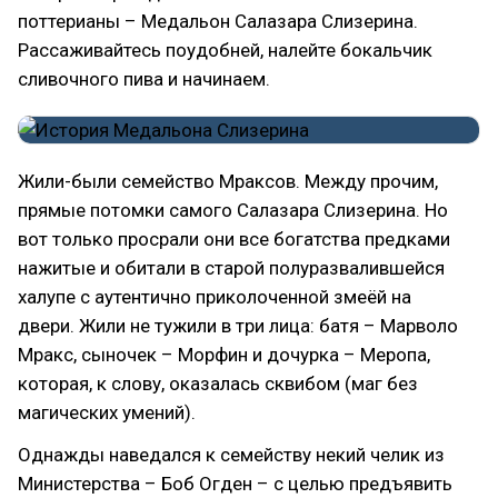
поттерианы – Медальон Салазара Слизерина.
Рассаживайтесь поудобней, налейте бокальчик
сливочного пива и начинаем.
Жили-были семейство Мраксов. Между прочим,
прямые потомки самого Салазара Слизерина. Но
вот только просрали они все богатства предками
нажитые и обитали в старой полуразвалившейся
халупе с аутентично приколоченной змеёй на
двери. Жили не тужили в три лица: батя – Марволо
Мракс, сыночек – Морфин и дочурка – Меропа,
которая, к слову, оказалась сквибом (маг без
магических умений).
Однажды наведался к семейству некий челик из
Министерства – Боб Огден – с целью предъявить