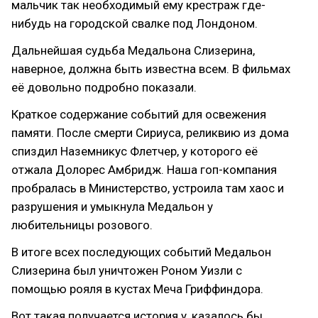
мальчик так необходимый ему крестраж где-
нибудь на городской свалке под Лондоном.
Дальнейшая судьба Медальона Слизерина,
наверное, должна быть известна всем. В фильмах
её довольно подробно показали.
Краткое содержание событий для освежения
памяти. После смерти Сириуса, реликвию из дома
спиздил Наземникус Флетчер, у которого её
отжала Долорес Амбридж. Наша гоп-компания
пробралась в Министерство, устроила там хаос и
разрушения и умыкнула Медальон у
любительницы розового.
В итоге всех последующих событий Медальон
Слизерина был уничтожен Роном Уизли с
помощью рояля в кустах Меча Гриффиндора.
Вот такая получается история у, казалось бы,