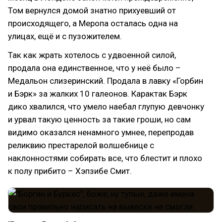
Том вернулся домой знатно прихуевший от
происходящего, а Меропа осталась одна на
улицах, ещё и с пузожителем.
Так как жрать хотелось с удвоенной силой,
продала она единственное, что у неё было –
Медальон слизеринский. Продала в лавку «Горбин
и Бэрк» за жалких 10 галеонов. Карактак Бэрк
дико хвалился, что умело наебал глупую девчонку
и урвал такую ценность за такие гроши, но сам
видимо оказался ненамного умнее, перепродав
реликвию престарелой волшебнице с
наклонностями собирать все, что блестит и плохо
к полу прибито – Хэпзибе Смит.