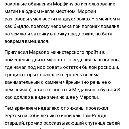
законные обвинения Морфину за использование
магии на одном магле местном. Морфин
разговоры умел вести на двух языках – змеином и
как быдло, поэтому человека при погонах повалил
на землю и заточку в почку предложил, но батя
вовремя вмешался.
Пригласил Марволо министерского пройти в
помещение для комфортного ведения разговоров,
где начал под нос совать остатки былой роскоши,
среди которых оказался перстень весьма
занимательный с камнем чёрным (но речь не о
нём сейчас), а также золотой Медальон с буквой S
как доллар в виде змеи на шее у Меропы.
Тем временем недалеко от хижины проезжал
верхом на кобыле никто иной как Том Реддл
старший, громко рассказывающий спутнице своей