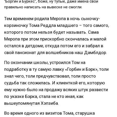
"Боргин и Буркес", боже, ну тупые, даже имена свои
правильно написать на вывеске не смогли.
Тем временем родила Меропа в ночь сыночку-
корзиночку Тома Реддла младшего – того самого,
которого потом нельзя будет называть. Сама
Меропа при этом прискорбно скончалась и малой
остался в детдоме, откуда потом его и забрал в
свой пансионат для волшебников наш Дамблдор.
По окончании школы, устроился Том на
подработку в ту самую лавку «Горбин и Бэрк», толи
знал чего, толи предчувствовал, толи просто
судьба так сложилась. И клиенткой его, которую
ему нужно было на продажу всяких штук развести
по указке Бэрка, стала не кто иная, как
вышеупомянутая Хэпзиба.
Во время одного из визитов Тома, старушка