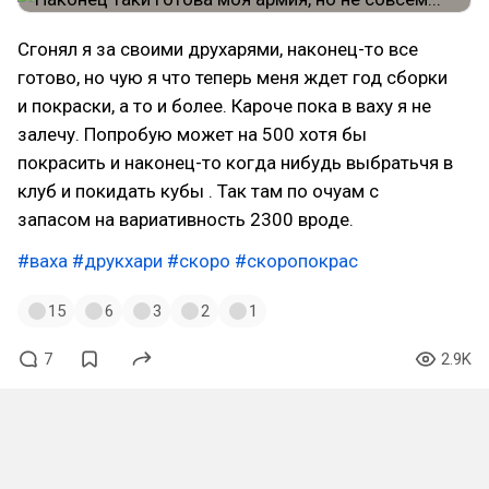
Сгонял я за своими друхарями, наконец-то все
готово, но чую я что теперь меня ждет год сборки
и покраски, а то и более. Кароче пока в ваху я не
залечу. Попробую может на 500 хотя бы
покрасить и наконец-то когда нибудь выбратьчя в
клуб и покидать кубы . Так там по очуам с
запасом на вариативность 2300 вроде.
#ваха
#друкхари
#скоро
#скоропокрас
15
6
3
2
1
7
2.9K