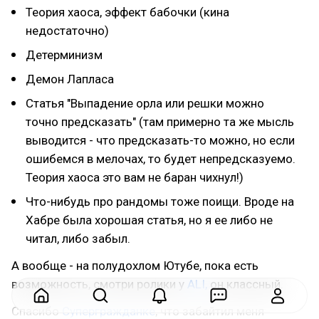
Теория хаоса, эффект бабочки (кина
недостаточно)
Детерминизм
Демон Лапласа
Статья "Выпадение орла или решки можно
точно предсказать" (там примерно та же мысль
выводится - что предсказать-то можно, но если
ошибемся в мелочах, то будет непредсказуемо.
Теория хаоса это вам не баран чихнул!)
Что-нибудь про рандомы тоже поищи. Вроде на
Хабре была хорошая статья, но я ее либо не
читал, либо забыл.
А вообще - на полудохлом Ютубе, пока есть
возможность, смотри ролики у
ALI,
он классный.
Спасибо
Супергражданке
, что забайтил меня