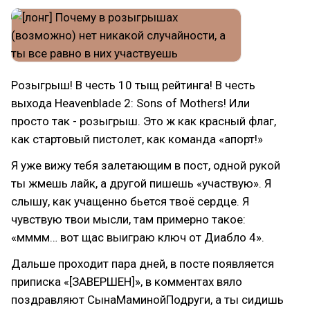
Розыгрыш! В честь 10 тыщ рейтинга! В честь
выхода Heavenblade 2: Sons of Mothers! Или
просто так - розыгрыш. Это ж как красный флаг,
как стартовый пистолет, как команда «апорт!»
Я уже вижу тебя залетающим в пост, одной рукой
ты жмешь лайк, а другой пишешь «участвую». Я
слышу, как учащенно бьется твоё сердце. Я
чувствую твои мысли, там примерно такое:
«мммм… вот щас выиграю ключ от Диабло 4».
Дальше проходит пара дней, в посте появляется
приписка «[ЗАВЕРШЕН]», в комментах вяло
поздравляют СынаМаминойПодруги, а ты сидишь