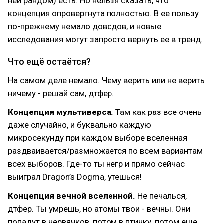
ней рандом) есть. Но нельзя сказать, что
концепция опровергнута полностью. В ее пользу
по-прежнему немало доводов, и новые
исследования могут запросто вернуть ее в тренд.
Что ещё остаётся?
На самом деле немало. Чему верить или не верить
ничему - решай сам, дтфер.
Концепция мультиверса.
Там как раз все очень
даже случайно, и буквально каждую
микросекунду при каждом выборе вселенная
раздваивается/размножается по всем вариантам
всех выборов. Где-то ты негр и прямо сейчас
выиграл Dragon’s Dogma, утешься!
Концепция вечной вселенной.
Не печалься,
дтфер. Ты умрешь, но атомы твои - вечны. Они
попадут в червячков, потом в птичку, потом еще