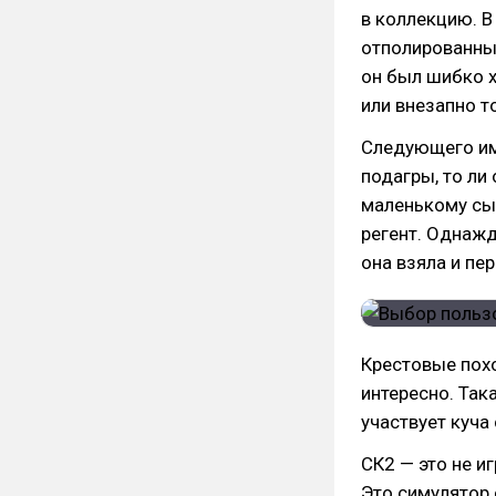
в коллекцию. 
отполированных
он был шибко х
или внезапно т
Следующего имп
подагры, то ли
маленькому сын
регент. Однажд
она взяла и пер
Крестовые похо
интересно. Така
участвует куча 
СК2 — это не иг
Это симулятор