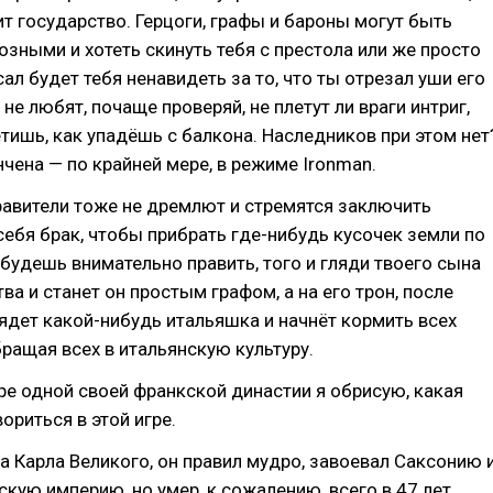
т государство. Герцоги, графы и бароны могут быть
зными и хотеть скинуть тебя с престола или же просто
ал будет тебя ненавидеть за то, что ты отрезал уши его
 не любят, почаще проверяй, не плетут ли враги интриг,
етишь, как упадёшь с балкона. Наследников при этом нет
нчена — по крайней мере, в режиме Ironman.
авители тоже не дремлют и стремятся заключить
ебя брак, чтобы прибрать где-нибудь кусочек земли по
 будешь внимательно править, того и гляди твоего сына
ва и станет он простым графом, а на его трон, после
сядет какой-нибудь итальяшка и начнёт кормить всех
ращая всех в итальянскую культуру.
е одной своей франкской династии я обрисую, какая
ориться в этой игре.
за Карла Великого, он правил мудро, завоевал Саксонию 
кую империю, но умер, к сожалению, всего в 47 лет.