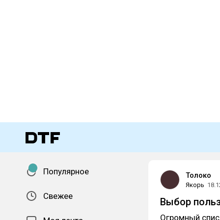
Популярное
Толоко
Якорь
18.1
Свежее
Выбор польз
Огромный списо