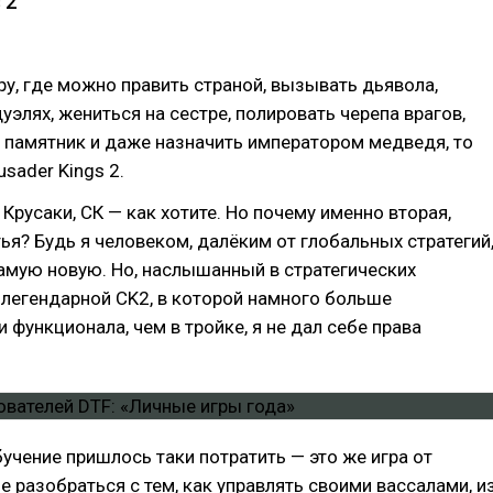
 2
ру, где можно править страной, вызывать дьявола,
дуэлях, жениться на сестре, полировать черепа врагов,
 памятник и даже назначить императором медведя, то
sader Kings 2.
 Крусаки, СК — как хотите. Но почему именно вторая,
тья? Будь я человеком, далёким от глобальных стратегий
самую новую. Но, наслышанный в стратегических
легендарной CK2, в которой намного больше
 функционала, чем в тройке, я не дал себе права
бучение пришлось таки потратить — это же игра от
ое разобраться с тем, как управлять своими вассалами, и