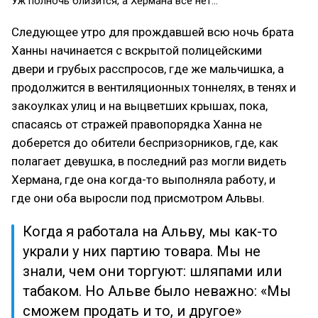
Уж полночь близится, а Хермана все нет...
Следующее утро для прождавшей всю ночь брата
Ханны начинается с вскрытой полицейскими
двери и грубых расспросов, где же мальчишка, а
продолжится в вентиляционных тоннелях, в тенях и
закоулках улиц и на выцветших крышах, пока,
спасаясь от стражей правопорядка Ханна не
доберется до обители беспризорников, где, как
полагает девушка, в последний раз могли видеть
Хермана, где она когда-то выполняла работу, и
где они оба выросли под присмотром Альвы.
Когда я работала на Альву, мы как-то
украли у них партию товара. Мы не
знали, чем они торгуют: шляпами или
табаком. Но Альве было неважно: «Мы
сможем продать и то, и другое»