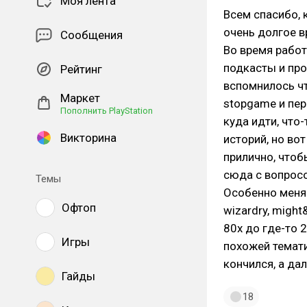
Моя лента
Всем спасибо, 
очень долгое в
Сообщения
Во время работ
подкасты и про
Рейтинг
вспомнилось чт
Маркет
stopgame и пер
Пополнить PlayStation
куда идти, что-
Викторина
историй, но во
прилично, чтоб
сюда с вопрос
Темы
Особенно меня 
Офтоп
wizardry, migh
80х до где-то 2
Игры
похожей темати
кончился, а да
Гайды
18