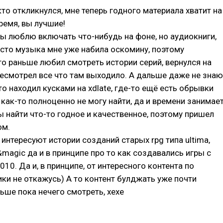
кто откликнулся, мне теперь годного материала хватит на
ремя, вы лучшие!
ы люблю включать что-нибудь на фоне, но аудиокниги,
сто музыка мне уже набила оскомину, поэтому
о раньше любил смотреть истории серий, вернулся на
есмотрел все что там выходило. А дальше даже не знаю
то находил кусками на xdlate, где-то ещё есть обрывки
т как-то полноценно не могу найти, да и времени занимае
ы найти что-то годное и качественное, поэтому пришел
ом.
интересуют истории созданий старых rpg типа ultima,
t&magic да и в принципе про то как создавались игры с
010. Да и, в принципе, от интересного контента по
ки не откажусь) А то контент булджать уже почти
льше пока нечего смотреть, хехе