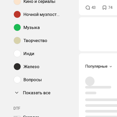
Кино и сериалы
43
74
Ночной музпостинг
Музыка
Творчество
Инди
Железо
Популярные
Вопросы
Показать все
DTF