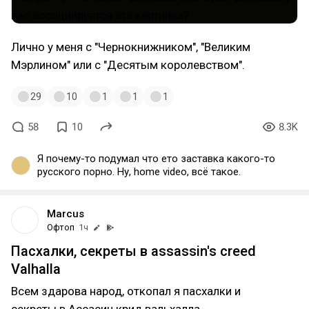
Лично у меня с "Чернокнижником", "Великим
Мэрлином" или с "Десятым королевством".
29
10
1
1
1
58
10
8.3K
Я почему-то подумал что ето заставка какого-то
русского порно. Ну, home video, всё такое.
Marcus
Офтоп
1ч
Пасхалки, секреты в assassin's creed
Valhalla
Всем здарова народ, откопал я пасхалки и