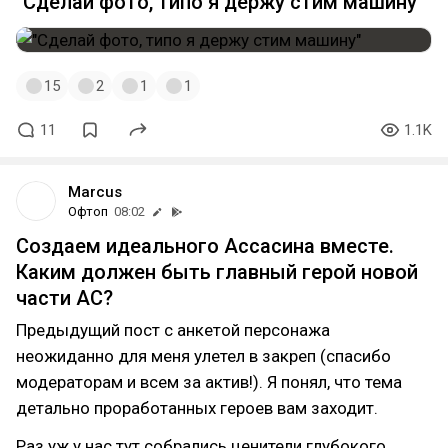
"Сделай фото, типо я держу стим машину"
15
2
1
1
11
1.1K
Marcus
Офтоп
08:02
Создаем идеального Ассасина вместе.
Каким должен быть главный герой новой
части AC?
Предыдущий пост с анкетой персонажа
неожиданно для меня улетел в закреп (спасибо
модераторам и всем за актив!). Я понял, что тема
детально проработанных героев вам заходит.
Раз уж у нас тут собрались ценители глубокого