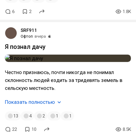
6
2
1.8K
SRF911
Офтоп
вчера
Я познал дачу
Честно признаюсь, почти никогда не понимал
склонность людей ездить за тридевять земель в
сельскую местность.
Показать полностью
13
4
2
1
1
22
10
8.5K