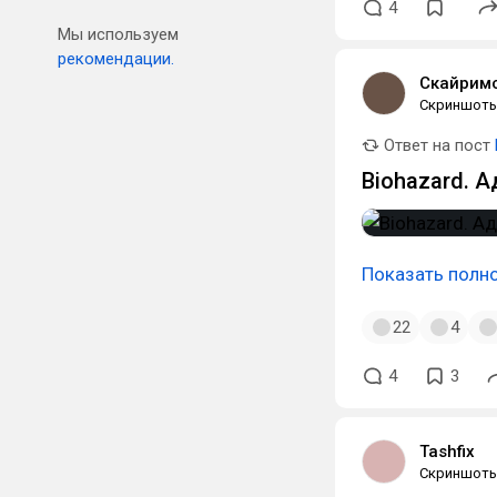
4
Мы используем
рекомендации.
Скайримс
Скриншот
Ответ на пост
Biohazard. А
Показать полн
22
4
4
3
Tashfix
Скриншот