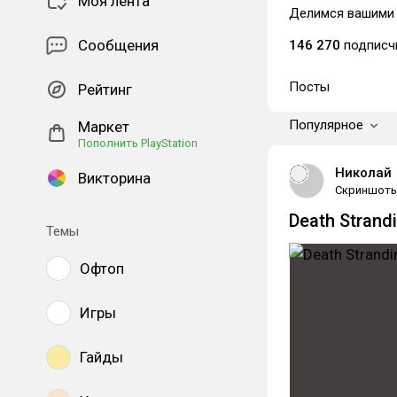
Моя лента
Делимся вашими 
Сообщения
146 270
подписч
Посты
Рейтинг
Популярное
Маркет
Пополнить PlayStation
Николай
Викторина
Скриншот
Death Strand
Темы
Офтоп
Игры
Гайды