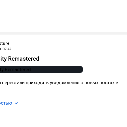
ture
ы
07:47
City Remastered
я перестали приходить уведомления о новых постах в
остью