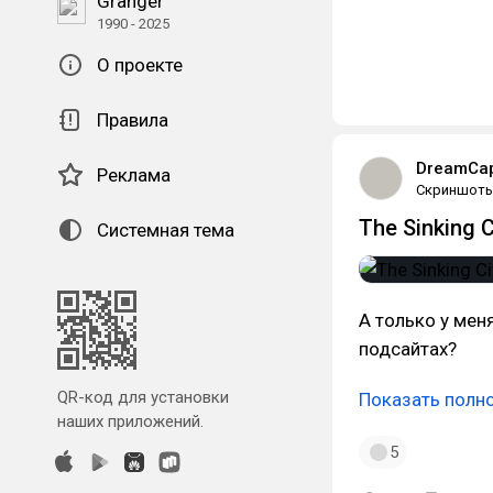
Granger
1990 - 2025
О проекте
Правила
DreamCap
Реклама
Скриншот
The Sinking 
Системная тема
А только у мен
подсайтах?
QR-код для установки
Показать полн
наших приложений.
5