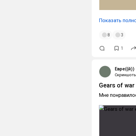
Показать полн
8
3
1
Евре((й))
Скриншот
Gears of war
Мне понравилось