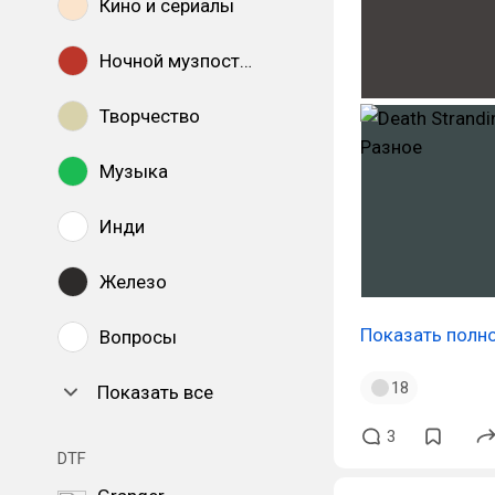
Кино и сериалы
Ночной музпостинг
Творчество
Музыка
Инди
Железо
Показать полн
Вопросы
18
Показать все
3
DTF