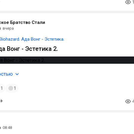
кое Братство Стали
ы
вчера
Biohazard. Ада Вонг - Эстетика.
да Вонг - Эстетика 2.
остью
1
1
ы
08:48