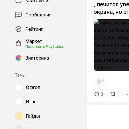
Моя лента
, лечится у
экрана, но э
Сообщения
Рейтинг
Маркет
Пополнить PlayStation
Викторина
Темы
1
Офтоп
3
1
Игры
Гайды