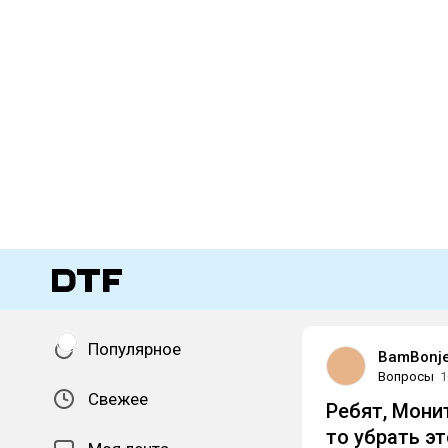
Популярное
BamBonj
Вопросы
1
Свежее
Ребят, Монит
то убрать эт