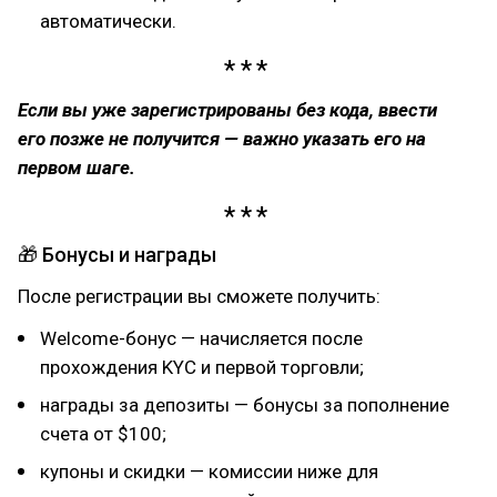
автоматически.
Если вы уже зарегистрированы без кода, ввести
его позже не получится — важно указать его на
первом шаге.
🎁 Бонусы и награды
После регистрации вы сможете получить:
Welcome-бонус — начисляется после
прохождения KYC и первой торговли;
награды за депозиты — бонусы за пополнение
счета от $100;
купоны и скидки — комиссии ниже для