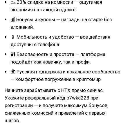
📉 20% скидка на комиссии — ощутимая
экономия на каждой сделке.
💰 Бонусы и купоны — награды на старте без
вложений.
📱 Мобильность и удобство — все действия
доступны с телефона.
🔐 Безопасность и простота — платформа
подойдёт как новичку, так и профи.
🌍 Русская поддержка и локальное сообщество
— комфортное погружение в криптомир.
Начните зарабатывать с HTX прямо сейчас.
Укажите реферальный код p7wka223 при
регистрации — и получите максимум бонусов,
сниженных комиссий и привилегий с первых
шагов.