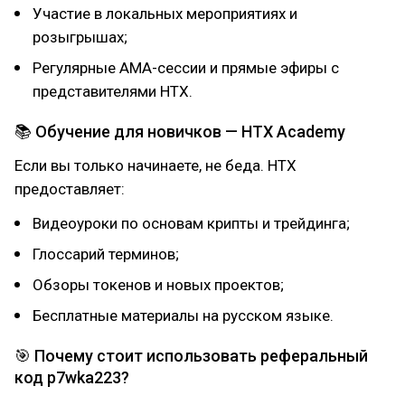
Участие в локальных мероприятиях и
розыгрышах;
Регулярные AMA-сессии и прямые эфиры с
представителями HTX.
📚 Обучение для новичков — HTX Academy
Если вы только начинаете, не беда. HTX
предоставляет:
Видеоуроки по основам крипты и трейдинга;
Глоссарий терминов;
Обзоры токенов и новых проектов;
Бесплатные материалы на русском языке.
🎯 Почему стоит использовать реферальный
код p7wka223?