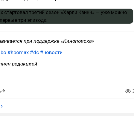
звивается при поддержке «Кинопоиска»
hbo
#hbomax
#dc
#новости
лнен редакцией