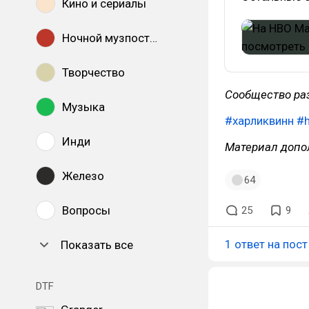
Кино и сериалы
Ночной музпостинг
Творчество
Сообщество ра
Музыка
#харликвинн
#
Инди
Материал допо
Железо
64
Вопросы
25
9
1 ответ на пост
Показать все
DTF