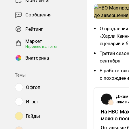
Моя лента
Сообщения
О продлении
Рейтинг
«Харли Квинн
Маркет
сценарий и 
Игровые валюты
Третий сезон
Викторина
сентября.
В работе та
Темы
о похождени
Офтоп
Джами
Игры
Кино и
На HBO Max
Гайды
можно пос
Остальные б