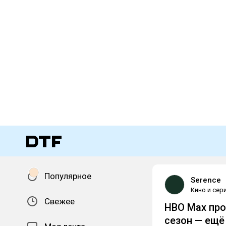
Популярное
Serence
Кино и сер
Свежее
HBO Max про
сезон — ещё