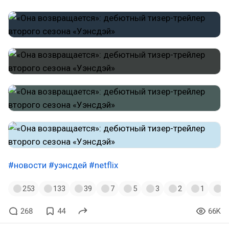
#новости
#уэнсдей
#netflix
253
133
39
7
5
3
2
1
1
268
44
66K