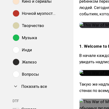
ребенком переж
Кино и сериалы
людей. Сегодня
Ночной музпостинг
событиях, кото
Творчество
Музыка
1. Welcome to 
Инди
В начале каждо
увидеть надпис
Железо
Вопросы
Такую же надп
Показать все
стенах по всему
DTF