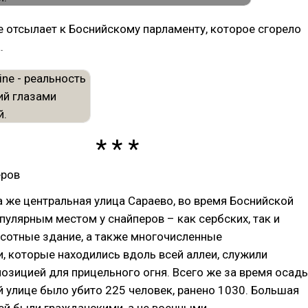
 отсылает к Боснийскому парламенту, которое сгорело
.
еров
а же центральная улица Сараево, во время Боснийской
пулярным местом у снайперов – как сербских, так и
ысотные здание, а также многочисленные
 которые находились вдоль всей аллеи, служили
озицией для прицельного огня. Всего же за время осад
й улице было убито 225 человек, ранено 1030. Большая
ей были гражданскими, а не военными.