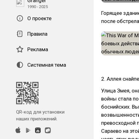
Granger
1990 - 2025
Горящее здание
О проекте
после обстрела
Правила
Реклама
Системная тема
2. Аллея снайп
Улица Змея, он
войны стала по
боснийских. В
QR-код для установки
возвышенности,
наших приложений.
превосходной п
Сараево на это
часть этих люд