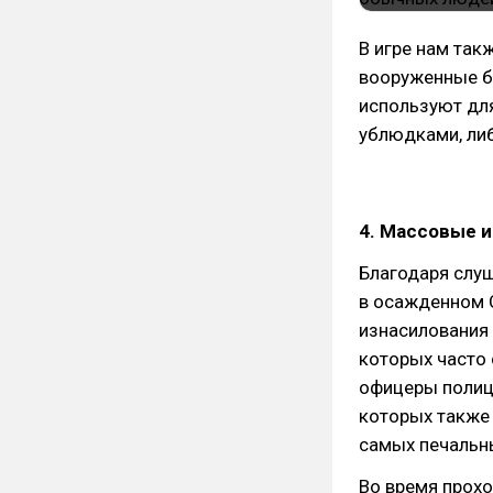
В игре нам так
вооруженные б
используют для
ублюдками, ли
4. Массовые 
Благодаря слуш
в осажденном С
изнасилования
которых часто 
офицеры полици
которых также 
самых печальн
Во время прохо