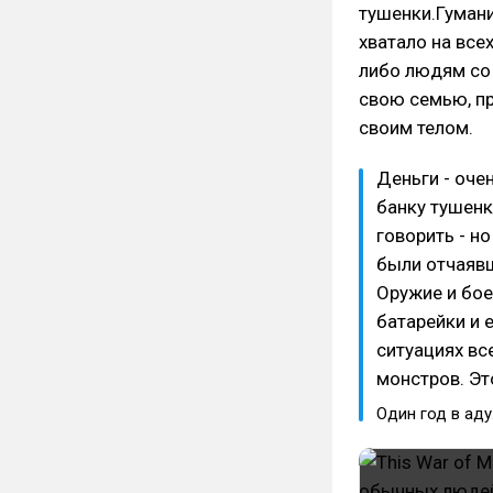
тушенки.Гуман
хватало на все
либо людям со
свою семью, пр
своим телом.
Деньги - оче
банку тушенк
говорить - н
были отчаявш
Оружие и бое
батарейки и е
ситуациях вс
монстров. Эт
Один год в аду