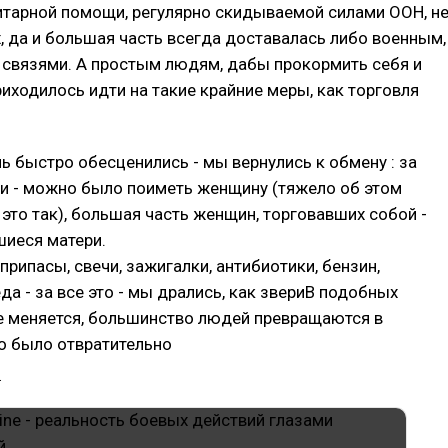
итарной помощи, регулярно скидываемой силами ООН, н
х, да и большая часть всегда доставалась либо военным,
 связями. А простым людям, дабы прокормить себя и
иходилось идти на такие крайние меры, как торговля
нь быстро обесценились - мы вернулись к обмену : за
и - можно было поиметь женщину (тяжело об этом
о это так), большая часть женщин, торговавших собой -
иеся матери.
припасы, свечи, зажигалки, антибиотики, бензин,
да - за все это - мы дрались, как звериВ подобных
е меняется, большинство людей превращаются в
о было отвратительно
.