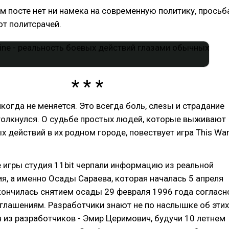
ом посте нет ни намека на современную политику, просьб
т политсрачей.
икогда не меняется. Это всегда боль, слезы и страдание
 столкнулся. О судьбе простых людей, которые выживают
х действий в их родном городе, повествует игра This Wa
 игры студия 11bit черпали информацию из реальной
я, а именно Осады Сараева, которая началась 5 апреля
кончилась снятием осады 29 февраля 1996 года согласн
глашениям. Разработчики знают не по наслышке об этих
 из разработчиков - Эмир Церимович, будучи 10 летнем