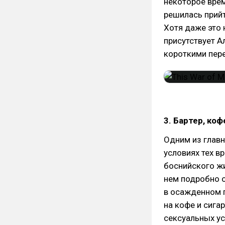
некоторое врем
решилась прийт
Хотя даже это 
присутствует А
короткими пер
3. Бартер, ко
Одним из глав
условиях тех в
боснийского жит
нем подробно 
в осажденном г
на кофе и сига
сексуальных ус