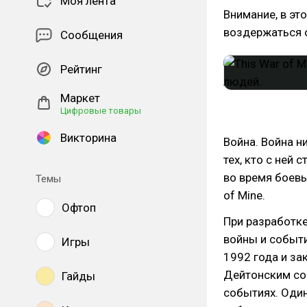
Моя лента
Внимание, в эт
воздержаться о
Сообщения
Рейтинг
Маркет
Цифровые товары
Викторина
Война. Война н
тех, кто с ней
во время боевы
Темы
of Mine.
Офтоп
При разработке
войны и событи
Игры
1992 года и за
Дейтонским со
Гайды
событиях. Один