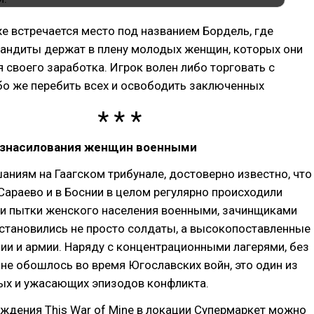
же встречается место под названием Бордель, где
андиты держат в плену молодых женщин, которых они
 своего заработка. Игрок волен либо торговать с
бо же перебить всех и освободить заключенных
изнасилования женщин военными
аниям на Гаагском трибунале, достоверно известно, что
араево и в Боснии в целом регулярно происходили
 и пытки женского населения военными, зачинщиками
становились не просто солдаты, а высокопоставленные
и и армии. Наряду с концентрационными лагерями, без
не обошлось во время Югославских войн, это один из
ых и ужасающих эпизодов конфликта.
ждения This War of Mine в локации Супермаркет можно