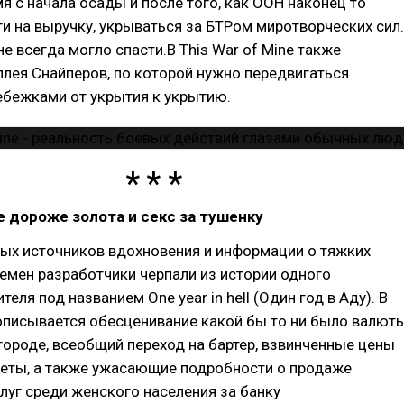
я с начала осады и после того, как ООН наконец то
и на выручку, укрываться за БТРом миротворческих сил.
не всегда могло спасти.В This War of Mine также
ллея Снайперов, по которой нужно передвигаться
ебежками от укрытия к укрытию.
фе дороже золота и секс за тушенку
ных источников вдохновения и информации о тяжких
ремен разработчики черпали из истории одного
еля под названием One year in hell (Один год в Аду). В
описывается обесценивание какой бы то ни было валют
ороде, всеобщий переход на бартер, взвинченные цены
реты, а также ужасающие подробности о продаже
луг среди женского населения за банку