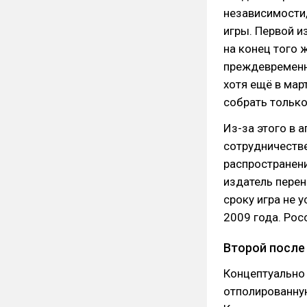
независимости,
игры. Первой и
на конец того 
преждевременны
хотя ещё в мар
собрать только
Из-за этого в 
сотрудничестве
распространени
издатель перен
сроку игра не 
2009 года. Рос
Второй после
Концептуально 
отполированную