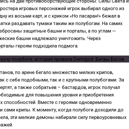
ись на две противоборствующие стороны: Силы Света и
ростера игровых персонажей игрок выбирал одного из
дну из восьми карт, и с криком «Но пасаран!» бежал в
атки раздавать тумаки таким же полубогам. На самих
збросаны защитные башни и порталы, а по углам ─
жеские башни надлежало уничтожить. Через
орталы героям подходила подмога.
танов, по арене бегало множество мелких крипов,
к с себе подобными, так и с крупными полубогами. За
чертят, а также собратьев – бастардов, игрок получал
еобходимые для повышения уровня и приобретения
х способностей. Вместе с героями одновременно
и сами крипы. К моменту, когда полубоги доходили до
ела, эти мелкие демоны набирали силу первоуровневых
нажей.