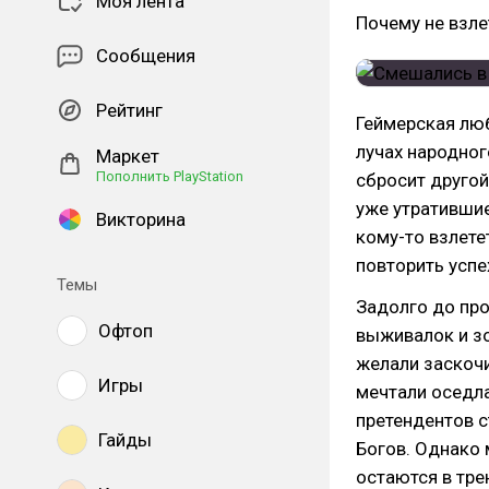
Моя лента
Почему не взле
Сообщения
Рейтинг
Геймерская люб
лучах народног
Маркет
Пополнить PlayStation
сбросит другой
уже утратившие
Викторина
кому-то взлете
повторить успе
Темы
Задолго до про
Офтоп
выживалок и з
желали заскочи
Игры
мечтали оседлат
претендентов 
Гайды
Богов. Однако 
остаются в тре