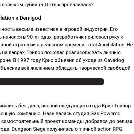
 с ярлыком «убийца Доты» провалилась?
ilation к Demigod
чность весьма известная в игровой индустрии. Его
ь начался в 90-х годах: разработчик приложил руку к
ной стратегии в реальном времени Total Annihilation. Не
 на лаврах, Тейлор пожелал реализовывать личные
роне. В 1997 году Крис объявил об уходе из Cavedog
 объяснив всё желанием обладать творческой свободой.
явшись без дела, весной следующего года Крис Тейлор
венную компанию. Называлась студия Gas Powered
 самостоятельный проект команды добрался до релиза
года. Dungeon Siege получилась отличной action RPG,