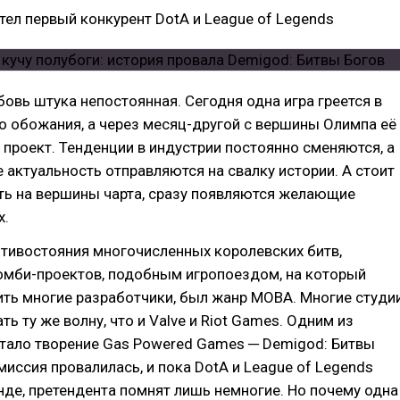
тел первый конкурент DotA и League of Legends
овь штука непостоянная. Сегодня одна игра греется в
о обожания, а через месяц-другой с вершины Олимпа её
 проект. Тенденции в индустрии постоянно сменяются, а
 актуальность отправляются на свалку истории. А стоит
ть на вершины чарта, сразу появляются желающие
х.
тивостояния многочисленных королевских битв,
омби-проектов, подобным игропоездом, на который
ть многие разработчики, был жанр MOBA. Многие студи
ь ту же волну, что и Valve и Riot Games. Одним из
стало творение Gas Powered Games ─ Demigod: Битвы
миссия провалилась, и пока DotA и League of Legends
нде, претендента помнят лишь немногие. Но почему одна