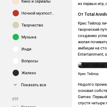
Кино и сериалы
из первых игр,
Ночной музпостинг
От Total Annih
Крис Тейлор ли
Творчество
творческий пут
созданию успеш
Музыка
желая почивать
амбиции на сто
Инди
Entertainment,
Вопросы
Железо
Крис Тейлор
Недолго прома
Показать все
основал собст
Games. Первый
DTF
спустя четыре 