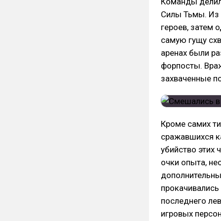
Команды делил
Силы Тьмы. Из 
героев, затем о
самую гущу схв
аренах были ра
форпосты. Вра
захваченные п
Кроме самих ти
сражавшихся ка
убийство этих 
очки опыта, н
дополнительны
прокачивались 
последнего лев
игровых персо