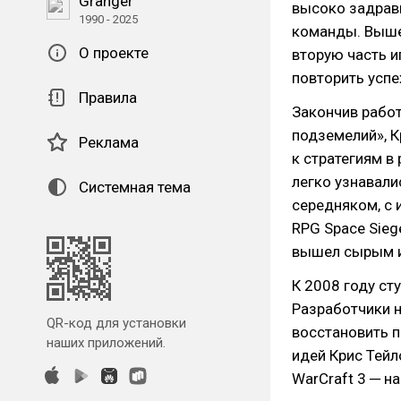
Granger
высоко задрав
1990 - 2025
команды. Выше
О проекте
вторую часть и
повторить успе
Правила
Закончив рабо
подземелий», К
Реклама
к стратегиям 
легко узнавалис
Системная тема
середняком, с 
RPG Space Sieg
вышел сырым и
К 2008 году ст
Разработчики н
QR-код для установки
восстановить 
наших приложений.
идей Крис Тей
WarCraft 3 ─ н