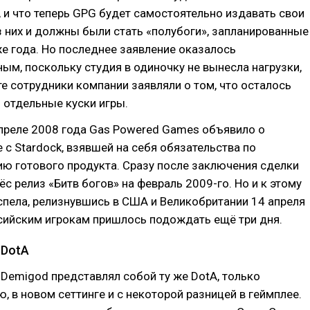
 и что теперь GPG будет самостоятельно издавать свои
з них и должны были стать «полубоги», запланированные
же года. Но последнее заявление оказалось
м, поскольку студия в одиночку не вынесла нагрузки,
те сотрудники компании заявляли о том, что осталось
 отдельные куски игры.
апреле 2008 года Gas Powered Games объявило о
 с Stardock, взявшей на себя обязательства по
ю готового продукта. Сразу после заключения сделки
ёс релиз «Битв богов» на февраль 2009-го. Но и к этому
успела, релизнувшись в США и Великобритании 14 апреля
сийским игрокам пришлось подождать ещё три дня.
 DotA
Demigod представлял собой ту же DotA, только
, в новом сеттинге и с некоторой разницей в геймплее.