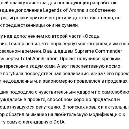
шей планку качества для последующих разработок
дшее дополнение Legends of Aranna и собственно
гры, игроки и критики встретили достаточно тепло, но
х предшественницы они не сумели.
ту над дополнением ко второй части «Осады
рис Тейлор решил, что пора вернуться к корням, а именн
в реальном времени. В вышедшем Supreme Commander
ь черты Total Annihilation. Проект получился крепким
интересными задумками. А вот перспективную космо-
e погубила посредственная реализация, из-за чего проек
 недоделанным, и закономерно провалился в продажах.
удия подходила с чувствительным ударом по самолюбию
уждались в проекте, способном хорошо продаться и
пошатнувшуюся репутацию. В поисках новых и актуальны
лор обратил внимание на любительскую модификацию к
а ту самую легендарную DotA.