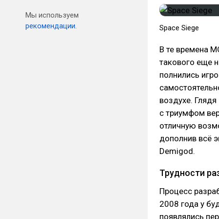
Мы используем
рекомендации.
Space Siege
В те времена М
такового еще н
полнились игро
самостоятельно
воздухе. Глядя
с триумфом вер
отличную возм
дополнив всё э
Demigod.
Трудности ра
Процесс разраб
2008 года у бу
появлялись пе