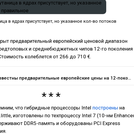
ца в ядрах присутствует, но указанное кол-во потоков
крыт предварительный европейский ценовой диапазон
предтоповых и среднебюджетных чипов 12-го поколения
 Стоимость колеблется от 266 до 710 €.
Стали известны предварительные европейские цены на 12-поколение процессоров Intel — Железо на DTF
мним, что гибридные процессоры Intel
построены
на
.little, изготовлены по техпроцессу Intel 7 (10-нм Enhance
держивают DDR5-память и оборудованы PCI Express
ия.