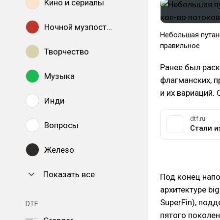
Кино и сериалы
Ночной музпостинг
Небольшая путани
правильное
Творчество
Ранее был рас
Музыка
флагманских, 
и их вариаций.
Инди
dtf.ru
Вопросы
Железо
Показать все
Под конец напо
архитектуре big
SuperFin), под
DTF
пятого поколен