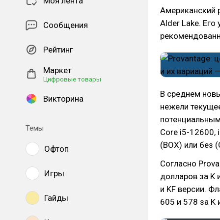
Моя лента
Американский 
Alder Lake. Ег
Сообщения
рекомендованн
Рейтинг
Маркет
Цифровые товары
В среднем новы
Викторина
нежели текущее
потенциальным 
Темы
Core i5-12600,
(BOX) или без 
Офтоп
Согласно Prova
Игры
долларов за K 
и KF версии. Ф
Гайды
605 и 578 за K 