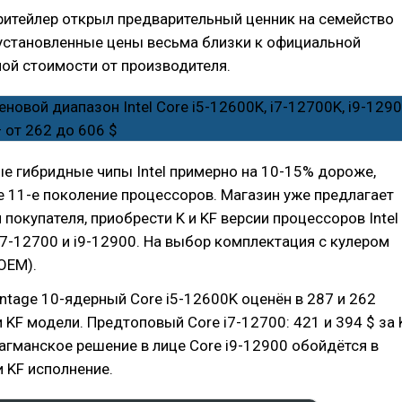
ритейлер открыл предварительный ценник на семейство
о установленные цены весьма близки к официальной
ой стоимости от производителя.
е гибридные чипы Intel примерно на 10-15% дороже,
 11-е поколение процессоров. Магазин уже предлагает
покупателя, приобрести K и KF версии процессоров Intel
 i7-12700 и i9-12900. На выбор комплектация с кулером
(OEM).
ntage 10-ядерный Core i5-12600K оценён в 287 и 262
и KF модели. Предтоповый Core i7-12700: 421 и 394 $ за 
лагманское решение в лице Core i9-12900 обойдётся в
и KF исполнение.