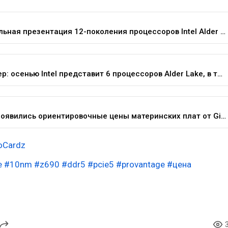
Официальная презентация 12-поколения процессоров Intel Alder Lake состоится в октябре — Железо на DTF
Инсайдер: осенью Intel представит 6 процессоров Alder Lake, в том числе без встроенного графического ядра — Железо на DTF
В сети появились ориентировочные цены материнских плат от Gigabyte для сокета LGA 1700 — Железо на DTF
oCardz
e
#10nm
#z690
#ddr5
#pcie5
#provantage
#цена