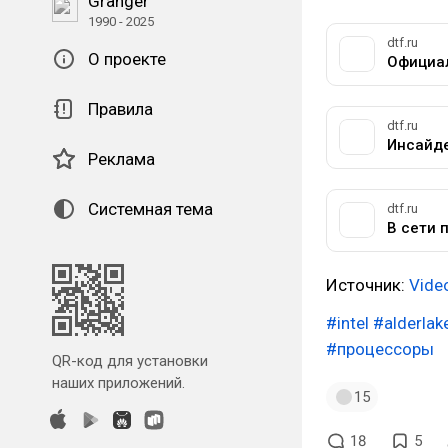
Granger
1990 - 2025
dtf.ru
О проекте
Правила
dtf.ru
Реклама
Системная тема
dtf.ru
Источник:
Vide
#intel
#alderlak
#процессоры
QR-код для установки
наших приложений.
15
18
5