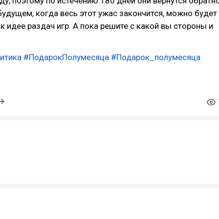
ду, поэтому по истечению 180 дней они вернутся обратн
 будущем, когда весь этот ужас закончится, можно будет
 к идее раздач игр. А пока решите с какой вы стороны и
итика
#ПодарокПолумесяца
#Подарок_полумесяца