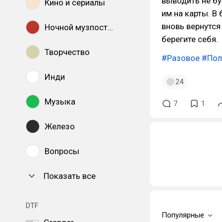
выводить не бу
Кино и сериалы
им на карты. В
вновь вернутся
Ночной музпостинг
берегите себя.
Творчество
#Разовое
#Пол
Инди
24
Музыка
7
1
Железо
Вопросы
Показать все
DTF
Популярные