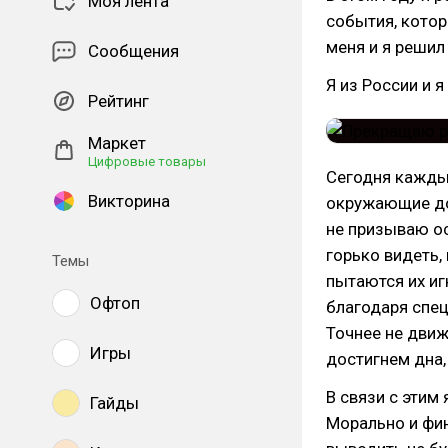
Моя лента
события, котор
меня и я решил
Сообщения
Я из России и я
Рейтинг
Маркет
Цифровые товары
Сегодня кажды
Викторина
окружающие дол
не призываю о
горько видеть,
Темы
пытаются их иг
Офтоп
благодаря спец
Точнее не движе
Игры
достигнем дна,
В связи с этим
Гайды
Морально и фин