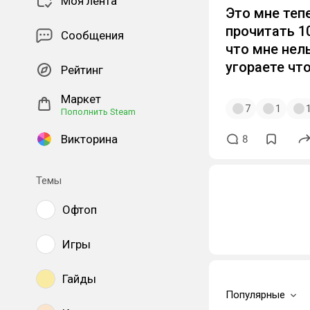
Моя лента
Это мне теп
прочитать 1
Сообщения
что мне нель
угораете что
Рейтинг
Маркет
7
1
Пополнить Steam
Викторина
8
Темы
Офтоп
Игры
Гайды
Популярные