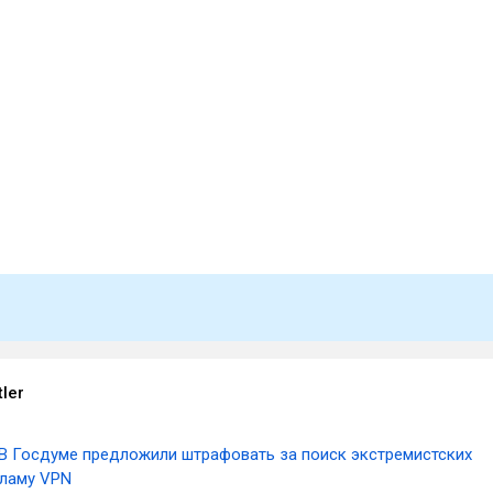
tler
В Госдуме предложили штрафовать за поиск экстремистских
кламу VPN