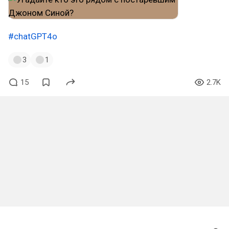
#chatGPT4o
3
1
15
2.7K