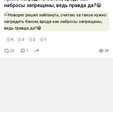
набросы запрещены, ведь правда да?😁
9
3
2
1
23
1
2K