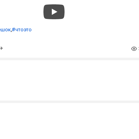
ешок
,
#чтоэто