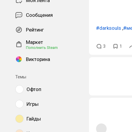
Моя лента
Сообщения
#darksouls
,
#м
Рейтинг
Маркет
3
1
Пополнить Steam
Викторина
Темы
Офтоп
Игры
Гайды