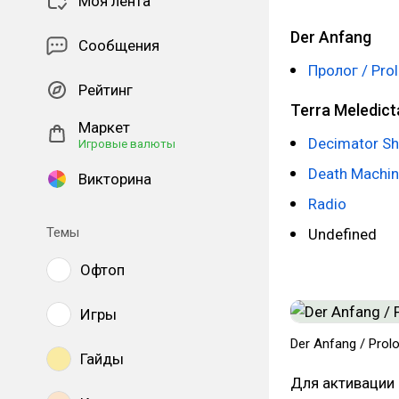
Моя лента
Der Anfang
Сообщения
Пролог / Pro
Рейтинг
Terra Meledict
Маркет
Decimator Sh
Игровые валюты
Death Machin
Викторина
Radio
Темы
Undefined
Офтоп
Игры
Der Anfang / Prol
Гайды
Для активации