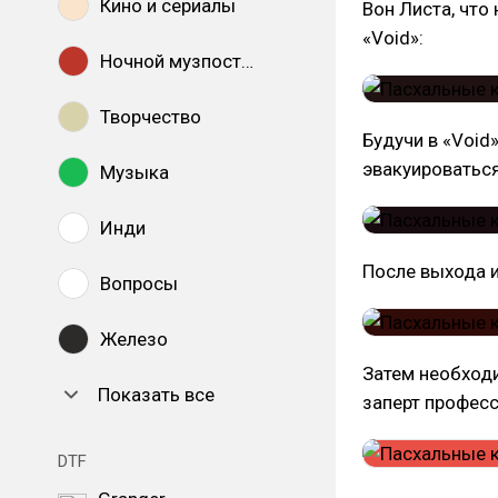
Кино и сериалы
Вон Листа, что
«Void»:
Ночной музпостинг
Творчество
Будучи в «Void
эвакуироваться
Музыка
Инди
После выхода и
Вопросы
Железо
Затем необход
Показать все
заперт професс
DTF