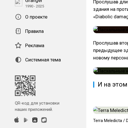
Granger
Прослушав длин
1990 - 2025
здания на про
«Diabolic damag
О проекте
Правила
Прослушав вто
Реклама
предыдущее зда
новому персона
Системная тема
И на этом
QR-код для установки
наших приложений.
Terra Meledicta / 