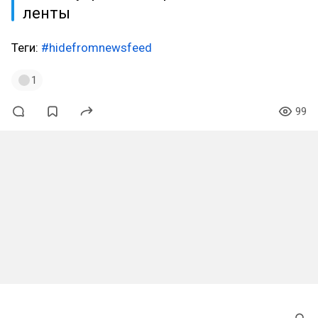
ленты
Теги:
#hidefromnewsfeed
1
99