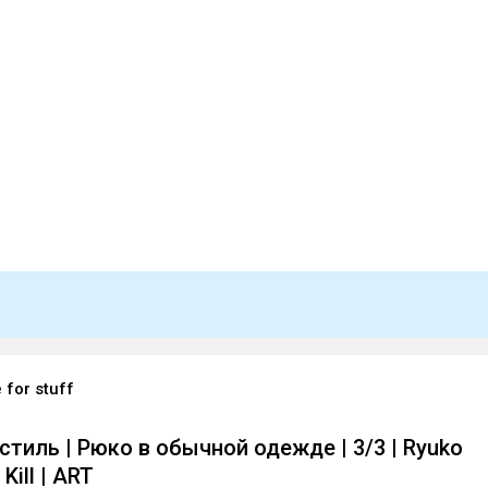
 for stuff
тиль | Рюко в обычной одежде | 3/3 | Ryuko
 Kill | ART