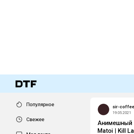
Популярное
sir-coffee
19.05.2021
Свежее
Анимешный с
Matoi | Kill La