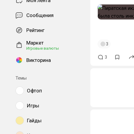
Моя лента
Сообщения
#щитпост
Рейтинг
Маркет
3
Игровые валюты
3
Викторина
Темы
Офтоп
Игры
Гайды