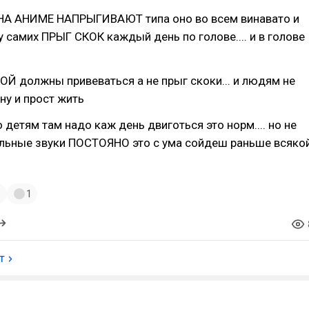
А АНИМЕ НАПРЫГИВАЮТ типа оно во всем винавато и
а у самих ПРЫГ СКОК каждый день по голове.... и в голове
Й должны привеваться а не прыг скоки... и людям не
ну и прост жить
 детям там надо каж день двиготься это норм.... но не
ильные звуки ПОСТОЯНО это с ума сойдеш раньше всяко
1
1
т