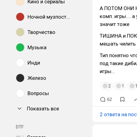
Кино и сериалы
А ПОТОМ ОНИ Н
комп. игры.... 
Ночной музпостинг
значит тоже
Творчество
ТИШИНА и ПОКО
мешать чилить 
Музыка
Тип понятно что
Инди
под такие диб
игры...
Железо
2
1
Вопросы
62
Показать все
2 ответа на пос
DTF