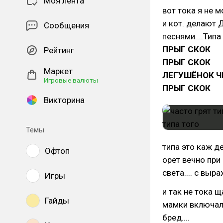
Моя лента
вот тока я не м
и кот. делают
Сообщения
песнями....Типа
ПРЫГ СКОК
Рейтинг
ПРЫГ СКОК
Маркет
ЛЕГУШЁНОК Ч
Игровые валюты
ПРЫГ СКОК
Викторина
Темы
типа это каж де
Офтоп
орет вечно при
света.... с вы
Игры
и так не тока 
Гайды
мамки включал
бред....