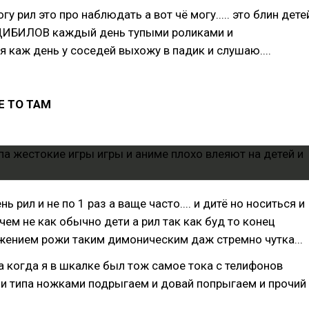
огу рил это про наблюдать а вот чё могу..... это блин дете
 ДИБИЛОВ каждый день тупыми роликами и
 я каж день у соседей выхожу в падик и слушаю....
Е ТО ТАМ
нь рил и не по 1 раз а ваще часто.... и дитё но носиться и
 чем не как обычно дети а рил так как буд то конец
ражением рожи таким димоническим даж стремно чутка...
ща когда я в шкалке был тож самое тока с телифонов
и типа ножками подрыгаем и довай попрыгаем и прочий