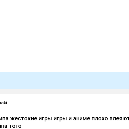
maki
типа жестокие игры игры и аниме плохо влеяю
ипа того