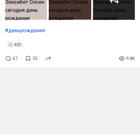
+4
#деньрождения
430
67
55
9.8K