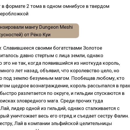
 в формате 2 тома в одном омнибусе в твердом
уперобложкой
и: Славившееся своими богатствами Золотое
италось давно стертым с лица земли, однако
о это не так, когда появившийся из ниоткуда король,
много лет назад, объявил, что королевство цело, но
о под землю безумным магом. Пообещав любому, кто
агом щедрое вознаграждение, король рассыпался в прах
быстро разлетается по округе, и гильдии спускаются в
оисках зловредного мага. Среди прочих туда
 Лай, лидер одной из гильдий, однако сталкивается с
рый уничтожает весь его отряд и съедает сестру Фалин.
естру, Лай в компании эльфийской целительницы