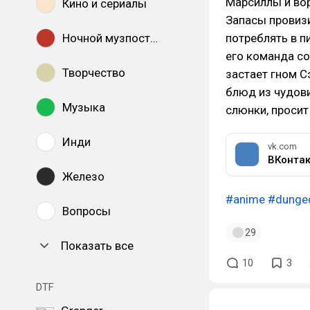
Марсиллы и вор
Кино и сериалы
Запасы провизи
Ночной музпостинг
потреблять в п
его команда со
Творчество
застает гном 
блюд из чудови
Музыка
слюнки, просит
Инди
vk.com
ВКонтак
Железо
#anime
#dunge
Вопросы
29
Показать все
10
3
DTF