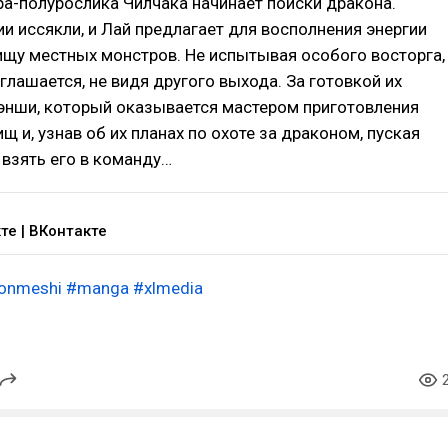
а-полурослика Чилчака начинает поиски дракона.
и иссякли, и Лай предлагает для восполнения энергии
ищу местных монстров. Не испытывая особого восторга,
глашается, не видя другого выхода. За готовкой их
Сэнши, который оказывается мастером приготовления
щ и, узнав об их планах по охоте за драконом, пуская
 взять его в команду…
те | ВКонтакте
onmeshi
#manga
#xlmedia