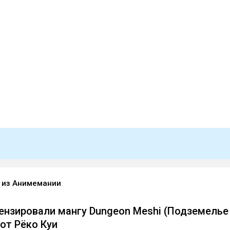
o из Анимемании
цензировали мангу Dungeon Meshi (Подземелье
 от Рёко Куи