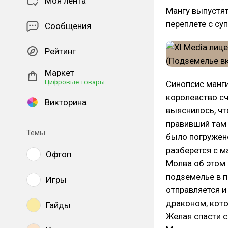
Моя лента
Мангу выпустят
переплете с с
Сообщения
Рейтинг
Маркет
Цифровые товары
Синопсис манг
королевство сч
Викторина
выяснилось, чт
правивший там 
Темы
было погружен
разберется с м
Офтоп
Молва об этом 
подземелье в п
Игры
отправляется и
драконом, кото
Гайды
Желая спасти с