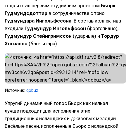
года и стал первым студийным проектом
Бьорк
Гудмундсдоттир
в сотрудничестве с трио
Гудмундара Ингольфссона
. В состав коллектива
входили
Гудмундур Ингольфссон
(фортепиано),
Гудмундур Стейнгримссон
(ударные) и
Тордур
Хогнасон
(бас-гитара).
Источник:
qobuz
Упругий динамичный голос Бьорк как нельзя
лучше подходит для исполнения этих
традиционных исландских и джазовых мелодий.
Весёлые песни, исполненные Бьорк с исландской