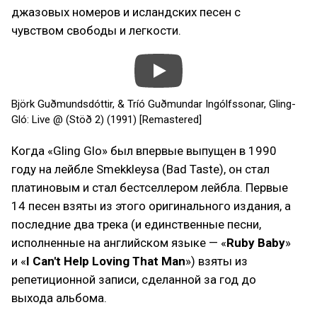
джазовых номеров и исландских песен с
чувством свободы и легкости.
Björk Guðmundsdóttir, & Tríó Guðmundar Ingólfssonar, Gling-
Gló: Live @ (Stöð 2) (1991) [Remastered]
Когда «Gling Glo» был впервые выпущен в 1990
году на лейбле Smekkleysa (Bad Taste), он стал
платиновым и стал бестселлером лейбла. Первые
14 песен взяты из этого оригинального издания, а
последние два трека (и единственные песни,
исполненные на английском языке — «
Ruby Baby
»
и «
I Can't Help Loving That Man
») взяты из
репетиционной записи, сделанной за год до
выхода альбома.