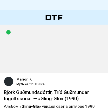
MarioniK
Музыка
22.08.2024
Björk Guðmundsdóttir, Tríó Guðmundar
Ingólfssonar — «Gling-Gló» (1990)
Альбом «
Gling-Gló
» увидел свет в октябре 1990