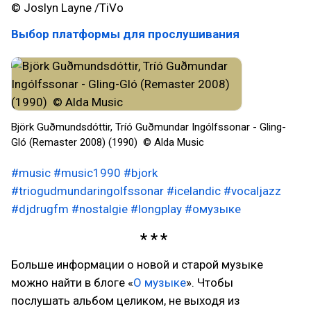
© Joslyn Layne /TiVo
Выбор платформы для прослушивания
Björk Guðmundsdóttir, Tríó Guðmundar Ingólfssonar - Gling-
Gló (Remaster 2008) (1990) © Alda Music
#music
#music1990
#bjork
#triogudmundaringolfssonar
#icelandic
#vocaljazz
#djdrugfm
#nostalgie
#longplay
#омузыке
Больше информации о новой и старой музыке
можно найти в блоге «
О музыке
». Чтобы
послушать альбом целиком, не выходя из