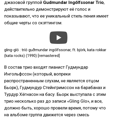
джазовой группой
Gudmundar Ingólfssonar Trio
,
действительно демонстрируют её голос и
показывают, что ее уникальный стиль пения имеет
общие черты со скэттингом.
gling-gló : tríó guðmundar ingólfssonar, ft. björk, kata rokkar
(kata rocks) (1990) [remastered]
В состав трио входят пианист Гудмундар
Ингольфссон (который, вопреки
распространенным слухам, не является отцом
Бьорк), Гудмундур Стейнгримссон на барабанах и
Турдур Хёгнасон на басу. Бьорк выступала с этим
трио несколько раз до записи «Gling Glo», и все,
должно быть, хорошо провели время, потому что
на альбоме группа движется через смесь