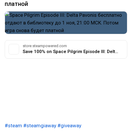
платной
store.steampowered.com
Save 100% on Space Pilgrim Episode III: Delta Pavonis on Steam
Принципиально не буду постить в подсайт
СКИДКИ. Когда человеку говорят скидка, то он
понимает что надо платить деньги, но не фул
прайс. А это не Скидка, это Раздача. Если появится
на DTF подсайт с названием "Раздачи и Конкурсы",
вот туда я и буду постить, ведь все будут
понимать, что там бесплатно
#steam
#steamgiaway
#giveaway