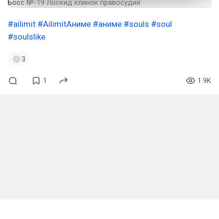
Босс №-19 Лоскид клинок правосудия
#ailimit
#AilimitАниме
#аниме
#souls
#soul
#soulslike
3
1
1.9K