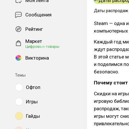
Моя лента
Даты распродаж 
Сообщения
Steam — одна и
Рейтинг
компьютерных 
Маркет
Каждый год ми
Цифровые товары
ждут распрода
В этой статье 
Викторина
и поделимся по
безопасно.
Темы
Почему стоит
Офтоп
Скидки на игры
игровую библио
Игры
распродаж, так
Гайды
игры могут сни
привлекательно