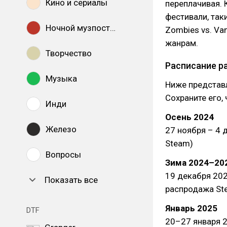
Кино и сериалы
переплачивая. 
фестивали, таки
Ночной музпостинг
Zombies vs. Va
жанрам.
Творчество
Расписание р
Музыка
Ниже представл
Сохраните его,
Инди
Осень 2024
Железо
27 ноября – 4 
Steam)
Вопросы
Зима 2024–20
19 декабря 202
Показать все
распродажа St
Январь 2025
DTF
20–27 января 20