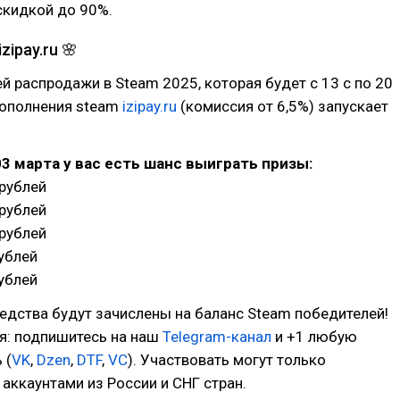
скидкой до 90%.
ipay.ru 🌸
ей распродажи в Steam 2025, которая будет с 13 с по 20
пополнения steam
izipay.ru
(комиссия от 6,5%) запускает
.03 марта у вас есть шанс выиграть призы:
 рублей
 рублей
 рублей
рублей
рублей
едства будут зачислены на баланс Steam победителей!
я: подпишитесь на наш
Telegram-канал
и +1 любую
 (
VK
,
Dzen
,
DTF
,
VC
). Участвовать могут только
 аккаунтами из России и СНГ стран.