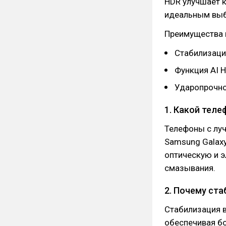
HDR улучшает к
идеальным выб
Преимущества 
Стабилизаци
Функция AI 
Ударопрочное
1. Какой тел
Телефоны с луч
Samsung Galaxy
оптическую и 
смазывания.
2. Почему ст
Стабилизация 
обеспечивая бо