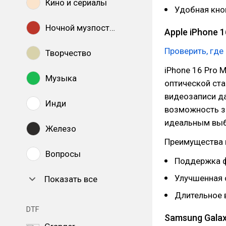
Кино и сериалы
Удобная кно
Ночной музпостинг
Apple iPhone 
Проверить, где
Творчество
iPhone 16 Pro 
Музыка
оптической ст
видеозаписи д
Инди
возможность за
идеальным выб
Железо
Преимущества 
Вопросы
Поддержка ф
Улучшенная 
Показать все
Длительное 
DTF
Samsung Galax