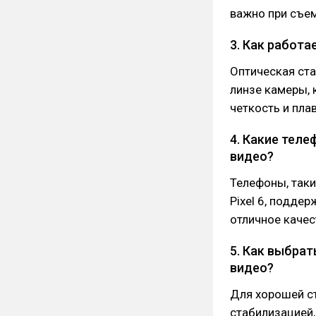
важно при съем
3. Как работ
Оптическая ст
линзе камеры,
четкость и пла
4. Какие тел
видео?
Телефоны, такие
Pixel 6, подде
отличное качес
5. Как выбра
видео?
Для хорошей с
стабилизацией, 