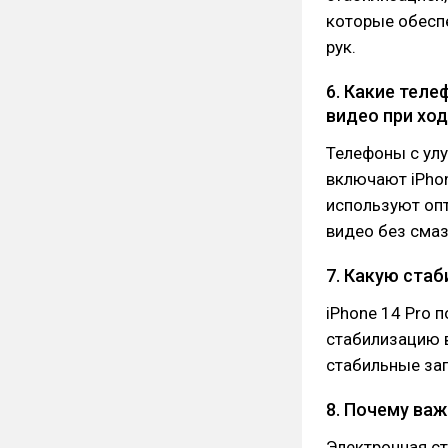
которые обеспе
рук.
6. Какие тел
видео при хо
Телефоны с улу
включают iPhon
используют оп
видео без сма
7. Какую ста
iPhone 14 Pro 
стабилизацию в
стабильные зап
8. Почему ва
Электронная с