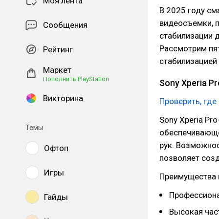
Моя лента
В 2025 году с
видеосъемки, 
Сообщения
стабилизации д
Рассмотрим пя
Рейтинг
стабилизацией 
Маркет
Пополнить PlayStation
Sony Xperia Pr
Викторина
Проверить, где
Sony Xperia Pr
Темы
обеспечивающе
рук. Возможнос
Офтоп
позволяет соз
Игры
Преимущества 
Профессиона
Гайды
Высокая час