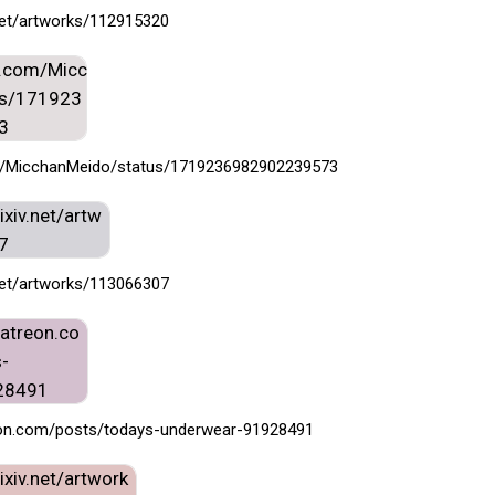
.net/artworks/112915320
com/MicchanMeido/status/1719236982902239573
.net/artworks/113066307
eon.com/posts/todays-underwear-91928491