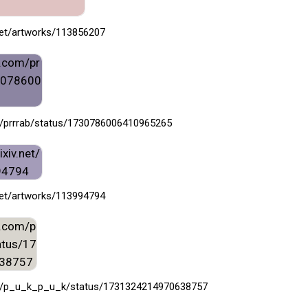
.net/artworks/113856207
om/prrrab/status/1730786006410965265
.net/artworks/113994794
com/p_u_k_p_u_k/status/1731324214970638757