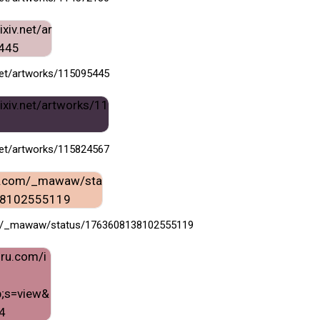
.net/artworks/115095445
.net/artworks/115824567
com/_mawaw/status/1763608138102555119