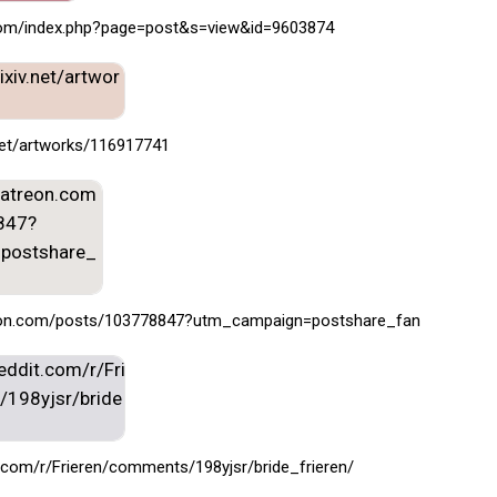
.com/index.php?page=post&s=view&id=9603874
.net/artworks/116917741
eon.com/posts/103778847?utm_campaign=postshare_fan
t.com/r/Frieren/comments/198yjsr/bride_frieren/