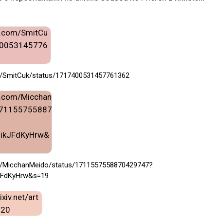
com/SmitCuk/status/1717400531457761362
com/MicchanMeido/status/1711557558870429747?
kJFdKyHrw&s=19