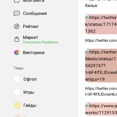
Моя лента
белье.
Сообщения
Рейтинг
Маркет
https://twitter.
Пополнить PlayStation
Викторина
Темы
Офтоп
https://twitter.
Игры
t=bF4IfXJDcweIi
Гайды