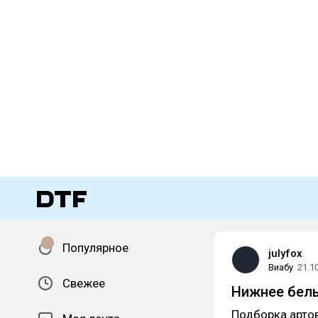
Популярное
julyfox
Виабу
21.1
Свежее
Нижнее белье
Подборка артов