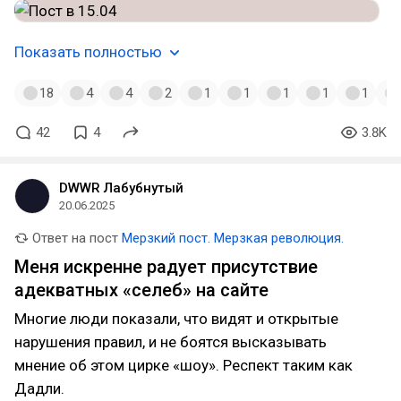
Показать полностью
18
4
4
2
1
1
1
1
1
42
4
3.8K
DWWR Лабубнутый
20.06.2025
Ответ на пост
Мерзкий пост. Мерзкая революция.
Меня искренне радует присутствие
адекватных «селеб» на сайте
Многие люди показали, что видят и открытые
нарушения правил, и не боятся высказывать
мнение об этом цирке «шоу». Респект таким как
Дадли.