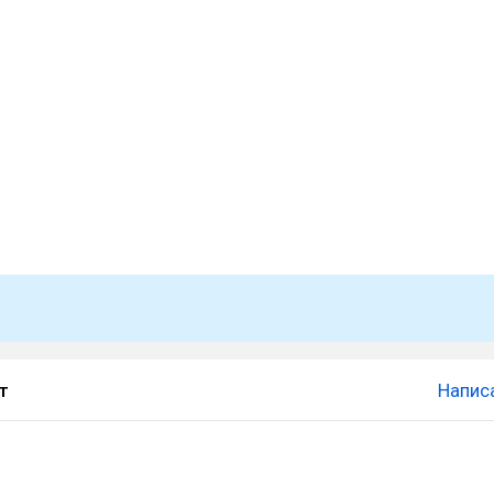
т
Напис