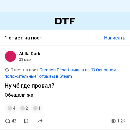
1 ответ на пост
Написать
Atilla Dark
23 мар
Ответ на пост
Crimson Desert вышла на "В Основном
положительные" отзывы в Steam
Ну чё где провал?
Обещали же
4
2
1
42
1.2K