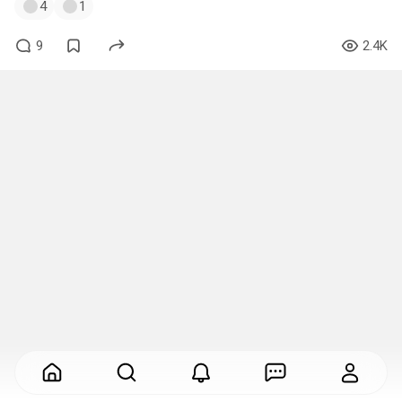
4
1
9
2.4K