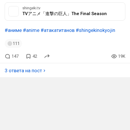
shingeki.tv
TVアニメ「進撃の巨人」The Final Season
#аниме
#anime
#атакатитанов
#shingekinokyojin
111
147
42
19K
3 ответа на пост