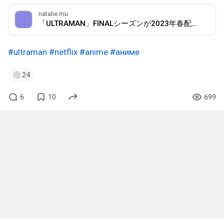
natalie.mu
「ULTRAMAN」FINALシーズンが2023年春配信、清水栄一×下口智裕描き下ろしビジュ
#ultraman
#netflix
#anime
#аниме
24
6
10
699