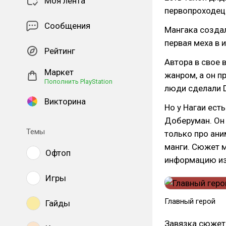
Моя лента
первопроходец
Сообщения
Мангака создал
первая меха в 
Рейтинг
Автора в свое 
Маркет
жанром, а он п
Пополнить PlayStation
люди сделали Dr
Викторина
Но у Нагаи ест
Доберуман. Он 
Темы
только про ани
манги. Сюжет м
Офтоп
информацию из
Игры
Главный герой
Гайды
Завязка сюжет