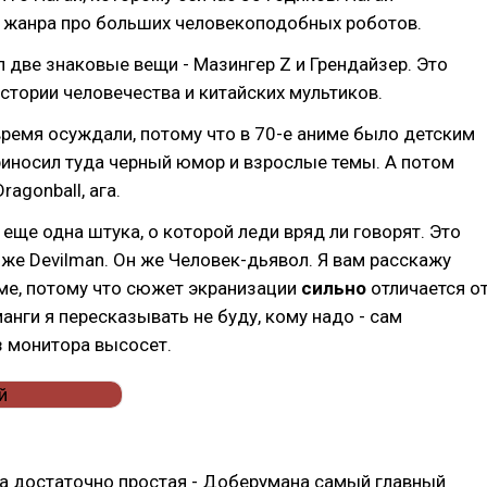
 жанра про больших человекоподобных роботов.
 две знаковые вещи - Мазингер Z и Грендайзер. Это
истории человечества и китайских мультиков.
время осуждали, потому что в 70-е аниме было детским
риносил туда черный юмор и взрослые темы. А потом
agonball, ага.
ь еще одна штука, о которой леди вряд ли говорят. Это
же Devilman. Он же Человек-дьявол. Я вам расскажу
ме, потому что сюжет экранизации
сильно
отличается о
анги я пересказывать не буду, кому надо - сам
 монитора высосет.
а достаточно простая - Доберумана самый главный