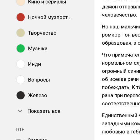
Кино и сериалы
демон отправля
человечество.
Ночной музпостинг
Но наш мальчик
Творчество
ромкор - он ве
образцовая, а о
Музыка
Что примечател
нормальном слу
Инди
огромный синий
об исекае речи
Вопросы
побеждать. К т
Железо
рана при перев
соответственно
Показать все
Единственный м
западными коми
DTF
любовью в тебя