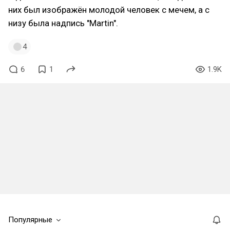
них был изображён молодой человек с мечем, а с
низу была надпись "Martin".
4
6
1
1.9K
Популярные