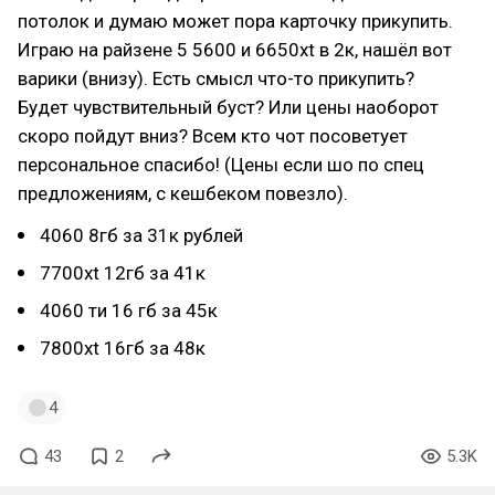
потолок и думаю может пора карточку прикупить.
Играю на райзене 5 5600 и 6650xt в 2к, нашёл вот
варики (внизу). Есть смысл что-то прикупить?
Будет чувствительный буст? Или цены наоборот
скоро пойдут вниз? Всем кто чот посоветует
персональное спасибо! (Цены если шо по спец
предложениям, с кешбеком повезло).
4060 8гб за 31к рублей
7700хt 12гб за 41к
4060 ти 16 гб за 45к
7800xt 16гб за 48к
4
43
2
5.3K