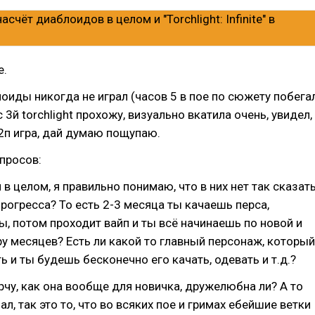
е.
оиды никогда не играл (часов 5 в пое по сюжету побега
с 3й torchlight прохожу, визуально вкатила очень, увидел,
2п игра, дай думаю пощупаю.
просов:
в целом, я правильно понимаю, что в них нет так сказат
рогресса? То есть 2-3 месяца ты качаешь перса,
 потом проходит вайп и ты всё начинаешь по новой и
у месяцев? Есть ли какой то главный персонаж, который
ь и ты будешь бесконечно его качать, одевать и т.д.?
рчу, как она вообще для новичка, дружелюбна ли? А то
ал, так это то, что во всяких пое и гримах ебейшие ветки