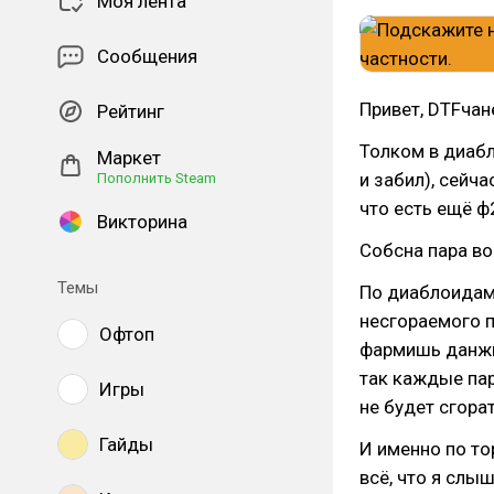
Моя лента
Сообщения
Привет, DTFчан
Рейтинг
Толком в диабл
Маркет
и забил), сейча
Пополнить Steam
что есть ещё ф
Викторина
Собсна пара во
Темы
По диаблоидам 
несгораемого п
Офтоп
фармишь данжы,
так каждые пар
Игры
не будет сгорат
Гайды
И именно по то
всё, что я слыш