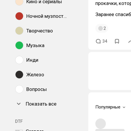
Кино и сериалы
прокачки, кото
Заранее спасиб
Ночной музпостинг
2
Творчество
34
Музыка
Инди
Железо
Вопросы
Показать все
Популярные
DTF