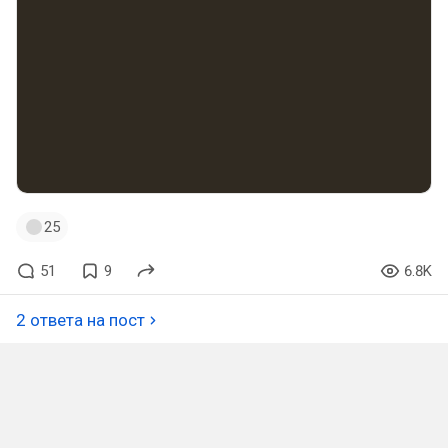
25
51
9
6.8K
2 ответа на пост