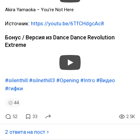
Akira Yamaoka – You’re Not Here
Источник:
https://youtu.be/6TfCHdgcAc8
Бонус / Версия из Dance Dance Revolution
Extreme
#silenthill
#silnethill3
#Opening
#Intro
#Видео
#гифки
44
52
33
2.5K
2 ответа на пост