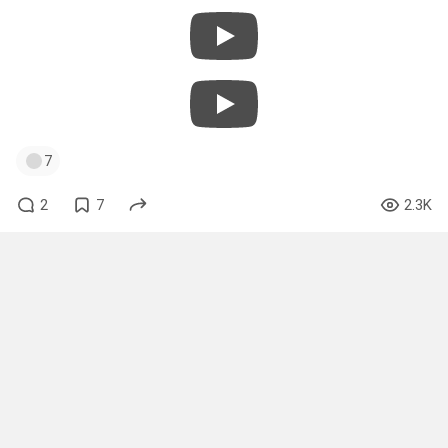
7
2
7
2.3K