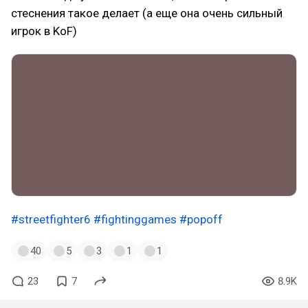
стеснения такое делает (а еще она очень сильный
игрок в KoF)
#streetfighter6
#fightinggames
#popoff
40
5
3
1
1
23
7
8.9K