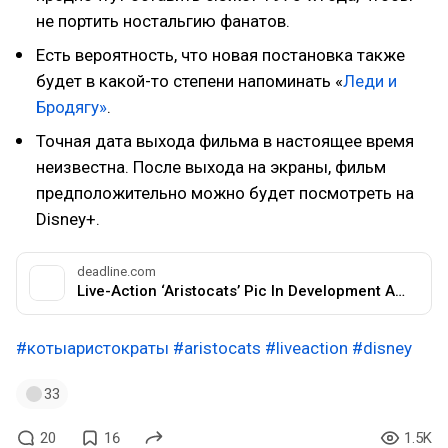
не портить ностальгию фанатов.
Есть вероятность, что новая постановка также
будет в какой-то степени напоминать «
Леди и
Бродягу»
.
Точная дата выхода фильма в настоящее время
неизвестна. После выхода на экраны, фильм
предположительно можно будет посмотреть на
Disney+.
deadline.com
Live-Action ‘Aristocats’ Pic In Development At Disney
#котыаристократы
#aristocats
#liveaction
#disney
33
20
16
1.5K