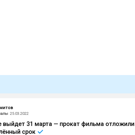
митов
иалы
25.03.2022
е выйдет 31 марта — прокат фильма отложили
елённый
срок