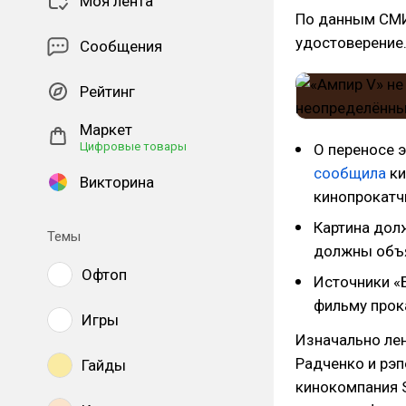
Моя лента
По данным СМИ,
удостоверение
Сообщения
Рейтинг
Маркет
Цифровые товары
О переносе 
сообщила
ки
Викторина
кинопрокатч
Картина долж
Темы
должны объя
Офтоп
Источники «
фильму прок
Игры
Изначально лен
Радченко и рэп
Гайды
кинокомпания S