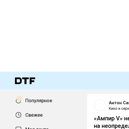
Популярное
Антон Са
Кино и сер
Свежее
«Ампир V» н
на неопред