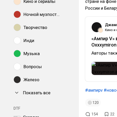
Кино и сериалы
стране на фоне 
России и Белар
Ночной музпостинг
Джами
Творчество
Кино и
«Ампир V» 
Инди
Oxxxymiron
Авторы такж
Музыка
Вопросы
Железо
#ампирv
#ново
Показать все
120
DTF
154
22