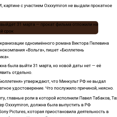
 картине с участием Oxxxymiron не выдали прокатное
.
экранизации одноимённого романа Виктора Пелевина
нокомпания «Вольга», пишет «Бюллетень
ика».
на была выйти 31 марта, но новой даты нет — её
вить отдельно.
Бюллетеня» утверждают, что Минкульт РФ не выдал
атное удостоверение. Что послужило причиной, неясно.
ту, главные роли в которой исполнили Павел Табаков, Та
ер Oxxxymiron, должна была выпустить в РФ
ony Pictures, которая приостановила деятельность в