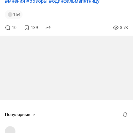
#мнения
#обзоры
#одинфильмвпятницу
154
10
139
3.7K
Популярные